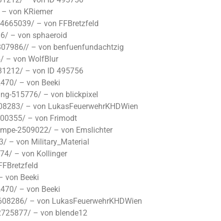
 – von KRiemer
-4665039/ – von FFBretzfeld
6/ – von sphaeroid
807986// – von benfuenfundachtzig
/ – von WolfBlur
31212/ – von ID 495756
470/ – von Beeki
g-515776/ – von blickpixel
3608283/ – von LukasFeuerwehrKHDWien
00355/ – von Frimodt
umpe-2509022/ – von Emslichter
 – von Military_Material
4/ – von Kollinger
FFBretzfeld
– von Beeki
470/ – von Beeki
-3608286/ – von LukasFeuerwehrKHDWien
2725877/ – von blende12