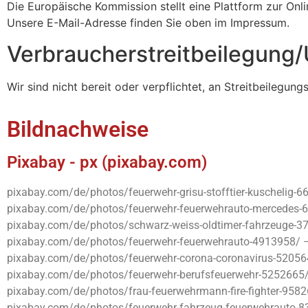
Die Europäische Kommission stellt eine Plattform zur Onli
Unsere E-Mail-Adresse finden Sie oben im Impressum.
Verbraucher­streit­beilegung/
Wir sind nicht bereit oder verpflichtet, an Streitbeilegun
Bildnachweise
Pixabay - px (pixabay.com)
pixabay.com/de/photos/feuerwehr-grisu-stofftier-kuschelig
pixabay.com/de/photos/feuerwehr-feuerwehrauto-mercedes-6
pixabay.com/de/photos/schwarz-weiss-oldtimer-fahrzeuge-3
pixabay.com/de/photos/feuerwehr-feuerwehrauto-4913958/ 
pixabay.com/de/photos/feuerwehr-corona-coronavirus-520564
pixabay.com/de/photos/feuerwehr-berufsfeuerwehr-5252665/
pixabay.com/de/photos/frau-feuerwehrmann-fire-fighter-958
pixabay.com/de/photos/feuerwehr-fahrzeug-feuerwehrauto-8