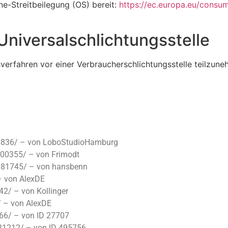
ne-Streitbeilegung (OS) bereit:
https://ec.europa.eu/consum
Universal­schlichtungs­stelle
gsverfahren vor einer Verbraucherschlichtungsstelle teilzun
-66836/ – von LoboStudioHamburg
00355/ – von Frimodt
781745/ – von hansbenn
– von AlexDE
2/ – von Kollinger
 – von AlexDE
266/ – von ID 27707
31212/ – von ID 495756