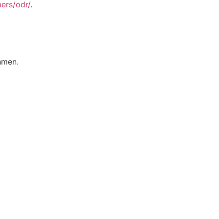
ers/odr/
.
ehmen.