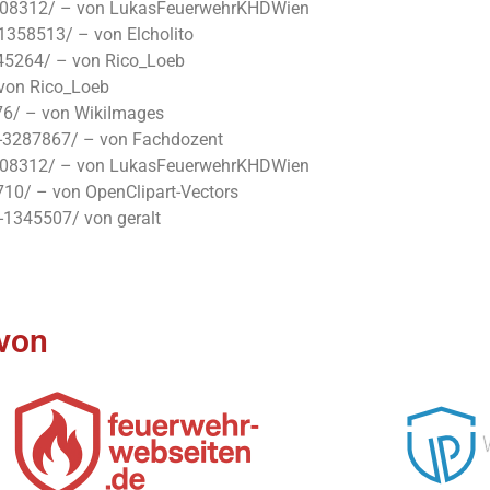
3608312/ – von LukasFeuerwehrKHDWien
1358513/ – von Elcholito
45264/ – von Rico_Loeb
 von Rico_Loeb
6/ – von WikiImages
g-3287867/ – von Fachdozent
3608312/ – von LukasFeuerwehrKHDWien
10/ – von OpenClipart-Vectors
-1345507/ von geralt
 von