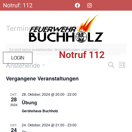
Notruf: 112
Termine Einsatzabteilung
Es sind keine anstehenden Veranstaltungen vorhanden.
Notruf 112
LOGIN
Veran
Ve
Anstehende
Suche
Liste
Datum
An
Such
wählen.
Vergangene Veranstaltungen
Na
und
28. Oktober, 2024 @ 20:00
-
22:00
OKT.
Ansic
28
Übung
2024
Navig
Gerätehaus Buchholz
24. Oktober, 2024 @ 21:00
-
23:00
OKT.
24