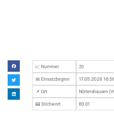
📈 Nummer
20
📅 Einsatzbeginn
17.05.2026 16:5
📌 Ort
Nörtershausen (V
📟 Stichwort
B3.01