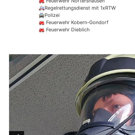
🚒 Feuerwehr Nörtershausen
🚑Regelrettungsdienst mit 1xRTW
🚔Polizei
🚒 Feuerwehr Kobern-Gondorf
🚒 Feuerwehr Dieblich