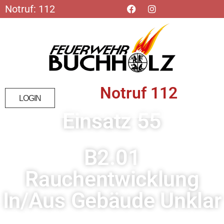
Notruf: 112
Notruf 112
LOGIN
Einsatz 55
B2.01
Rauchentwicklung
In/aus Gebäude Unklar